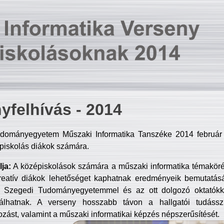
yfelhívás - 2014
dományegyetem Műszaki Informatika Tanszéke 2014 február 2
piskolás diákok számára.
ja:
A középiskolások számára a műszaki informatika témakör
reatív diákok lehetőséget kaphatnak eredményeik bemutatásá
a Szegedi Tudományegyetemmel és az ott dolgozó oktatókka
válhatnak. A verseny hosszabb távon a hallgatói tudásszi
zást, valamint a műszaki informatikai képzés népszerűsítését.