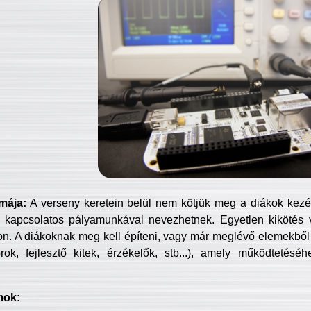
mája:
A verseny keretein belül nem kötjük meg a diákok kezét 
 kapcsolatos pályamunkával nevezhetnek. Egyetlen kikötés 
jon. A diákoknak meg kell építeni, vagy már meglévő elemekből ö
ok, fejlesztő kitek, érzékelők, stb...), amely működtetésé
mok: