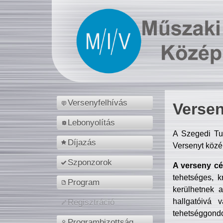
Versenyfelhívás
Versen
Lebonyolítás
A Szegedi Tu
Díjazás
Versenyt közé
Szponzorok
A verseny cél
tehetséges, k
Program
kerülhetnek 
hallgatóivá 
Regisztráció
tehetséggondo
Programbizottság