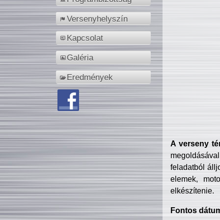
Versenyhelyszín
Kapcsolat
Galéria
Eredmények
A verseny té
megoldásával
feladatból áll
elemek, motor
elkészítenie.
Fontos dátu