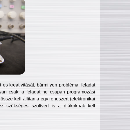
és kreativitását, bármilyen probléma, feladat
van csak: a feladat ne csupán programozási
ssze kell állítania egy rendszert (elektronikai
hez szükséges szoftvert is a diákoknak kell