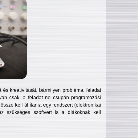
és kreativitását, bármilyen probléma, feladat
van csak: a feladat ne csupán programozási
ssze kell állítania egy rendszert (elektronikai
hez szükséges szoftvert is a diákoknak kell