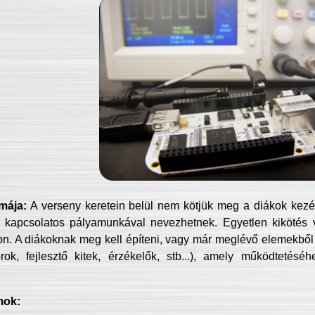
mája:
A verseny keretein belül nem kötjük meg a diákok kezét 
 kapcsolatos pályamunkával nevezhetnek. Egyetlen kikötés 
jon. A diákoknak meg kell építeni, vagy már meglévő elemekből ö
ok, fejlesztő kitek, érzékelők, stb...), amely működtetésé
mok: