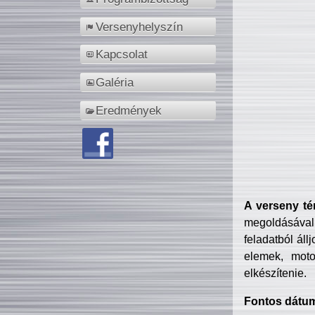
Versenyhelyszín
Kapcsolat
Galéria
Eredmények
A verseny té
megoldásával
feladatból áll
elemek, motor
elkészítenie.
Fontos dátu