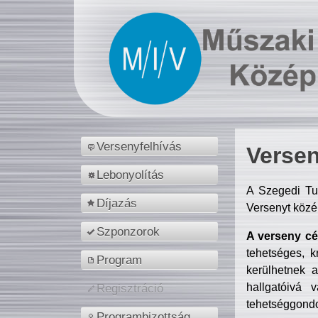
Versenyfelhívás
Versen
Lebonyolítás
A Szegedi Tu
Díjazás
Versenyt közé
Szponzorok
A verseny cél
tehetséges, k
Program
kerülhetnek 
hallgatóivá 
Regisztráció
tehetséggondo
Programbizottság