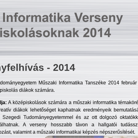
yfelhívás - 2014
dományegyetem Műszaki Informatika Tanszéke 2014 február 2
piskolás diákok számára.
ja:
A középiskolások számára a műszaki informatika témakör
reatív diákok lehetőséget kaphatnak eredményeik bemutatásá
a Szegedi Tudományegyetemmel és az ott dolgozó oktatókka
válhatnak. A verseny hosszabb távon a hallgatói tudásszi
zást, valamint a műszaki informatikai képzés népszerűsítését.