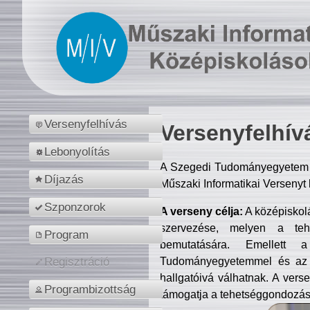
Versenyfelhívás
Versenyfelhív
Lebonyolítás
A Szegedi Tudományegyetem M
Díjazás
Műszaki Informatikai Versenyt
Szponzorok
A verseny célja:
A középiskol
szervezése, melyen a tehe
Program
bemutatására. Emellett 
Tudományegyetemmel és az o
Regisztráció
hallgatóivá válhatnak. A verse
Programbizottság
támogatja a tehetséggondozást