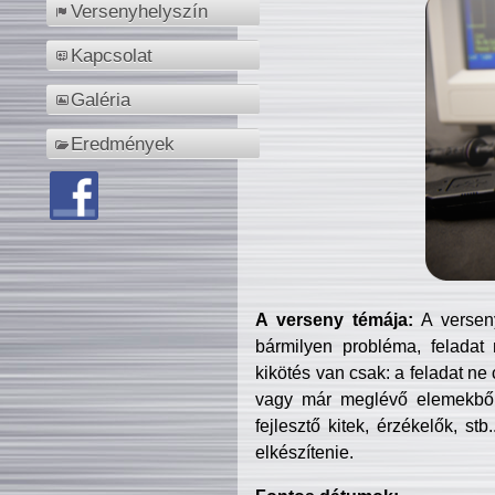
Versenyhelyszín
Kapcsolat
Galéria
Eredmények
A verseny témája:
A verseny
bármilyen probléma, feladat
kikötés van csak: a feladat ne
vagy már meglévő elemekből ö
fejlesztő kitek, érzékelők, st
elkészítenie.