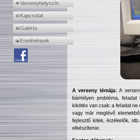
Versenyhelyszín
Kapcsolat
Galéria
Eredmények
A verseny témája:
A verseny
bármilyen probléma, feladat
kikötés van csak: a feladat ne
vagy már meglévő elemekből ö
fejlesztő kitek, érzékelők, st
elkészítenie.