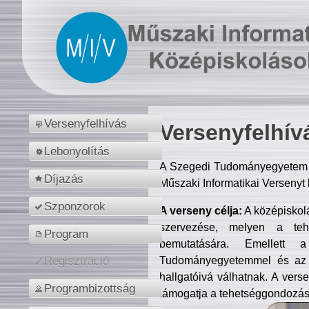
Versenyfelhívás
Versenyfelhív
Lebonyolítás
A Szegedi Tudományegyetem M
Díjazás
Műszaki Informatikai Versenyt
Szponzorok
A verseny célja:
A középiskol
szervezése, melyen a tehe
Program
bemutatására. Emellett 
Tudományegyetemmel és az o
Regisztráció
hallgatóivá válhatnak. A verse
Programbizottság
támogatja a tehetséggondozást