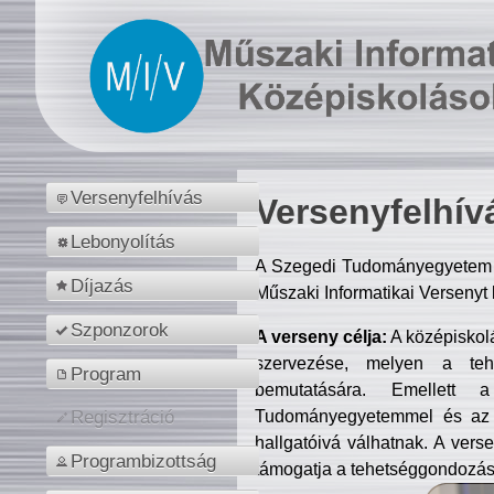
Versenyfelhívás
Versenyfelhív
Lebonyolítás
A Szegedi Tudományegyetem M
Díjazás
Műszaki Informatikai Versenyt
Szponzorok
A verseny célja:
A középiskol
szervezése, melyen a tehe
Program
bemutatására. Emellett 
Tudományegyetemmel és az o
Regisztráció
hallgatóivá válhatnak. A verse
Programbizottság
támogatja a tehetséggondozást