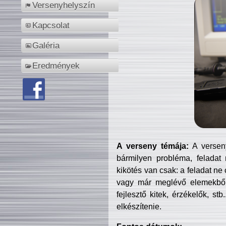
Versenyhelyszín
Kapcsolat
Galéria
Eredmények
A verseny témája:
A verseny
bármilyen probléma, feladat
kikötés van csak: a feladat ne
vagy már meglévő elemekből ö
fejlesztő kitek, érzékelők, st
elkészítenie.