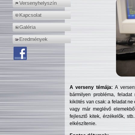
Versenyhelyszín
Kapcsolat
Galéria
Eredmények
A verseny témája:
A verseny
bármilyen probléma, feladat
kikötés van csak: a feladat ne
vagy már meglévő elemekből ö
fejlesztő kitek, érzékelők, st
elkészítenie.