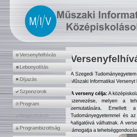
Versenyfelhívás
Versenyfelhív
Lebonyolítás
A Szegedi Tudományegyetem M
Díjazás
Műszaki Informatikai Versenyt
Szponzorok
A verseny célja:
A középiskol
szervezése, melyen a tehe
Program
bemutatására. Emellett 
Tudományegyetemmel és az o
Regisztráció
hallgatóivá válhatnak. A verse
Programbizottság
támogatja a tehetséggondozást