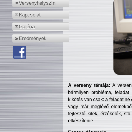
Versenyhelyszín
Kapcsolat
Galéria
Eredmények
A verseny témája:
A verseny
bármilyen probléma, feladat
kikötés van csak: a feladat ne
vagy már meglévő elemekből ö
fejlesztő kitek, érzékelők, st
elkészítenie.