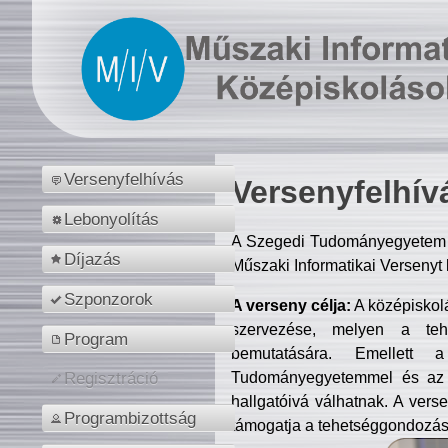
Versenyfelhívás
Versenyfelhív
Lebonyolítás
A Szegedi Tudományegyetem M
Díjazás
Műszaki Informatikai Versenyt
Szponzorok
A verseny célja:
A középiskol
szervezése, melyen a tehe
Program
bemutatására. Emellett 
Tudományegyetemmel és az o
Regisztráció
hallgatóivá válhatnak. A verse
Programbizottság
támogatja a tehetséggondozást