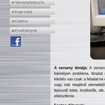
Versenyhelyszín
Kapcsolat
Galéria
Eredmények
A verseny témája:
A verseny
bármilyen probléma, feladat
kikötés van csak: a feladat ne
vagy már meglévő elemekből ö
fejlesztő kitek, érzékelők, st
elkészítenie.