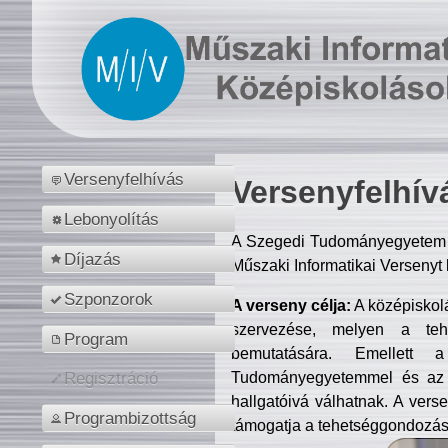
Versenyfelhívás
Versenyfelhív
Lebonyolítás
A Szegedi Tudományegyetem M
Díjazás
Műszaki Informatikai Versenyt
Szponzorok
A verseny célja:
A középiskol
szervezése, melyen a tehe
Program
bemutatására. Emellett 
Tudományegyetemmel és az o
Regisztráció
hallgatóivá válhatnak. A verse
Programbizottság
támogatja a tehetséggondozást