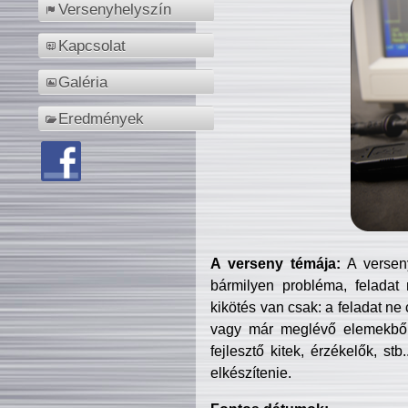
Versenyhelyszín
Kapcsolat
Galéria
Eredmények
A verseny témája:
A verseny
bármilyen probléma, feladat
kikötés van csak: a feladat ne
vagy már meglévő elemekből ö
fejlesztő kitek, érzékelők, st
elkészítenie.