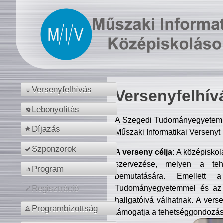
Versenyfelhívás
Versenyfelhív
Lebonyolítás
A Szegedi Tudományegyetem M
Díjazás
Műszaki Informatikai Versenyt
Szponzorok
A verseny célja:
A középiskol
szervezése, melyen a tehe
Program
bemutatására. Emellett 
Tudományegyetemmel és az o
Regisztráció
hallgatóivá válhatnak. A verse
Programbizottság
támogatja a tehetséggondozást