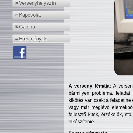
Versenyhelyszín
Kapcsolat
Galéria
Eredmények
A verseny témája:
A verseny
bármilyen probléma, feladat
kikötés van csak: a feladat ne
vagy már meglévő elemekből ö
fejlesztő kitek, érzékelők, st
elkészítenie.