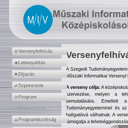
Versenyfelhívás
Versenyfelhív
Lebonyolítás
A Szegedi Tudományegyetem M
Díjazás
Műszaki Informatikai Versenyt
Szponzorok
A verseny célja:
A középiskol
szervezése, melyen a tehe
Program
bemutatására. Emellett 
Tudományegyetemmel és az o
Regisztráció
hallgatóivá válhatnak. A verse
Programbizottság
támogatja a tehetséggondozást