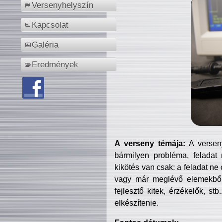
Versenyhelyszín
Kapcsolat
Galéria
Eredmények
A verseny témája:
A verseny
bármilyen probléma, feladat
kikötés van csak: a feladat ne
vagy már meglévő elemekből ö
fejlesztő kitek, érzékelők, st
elkészítenie.