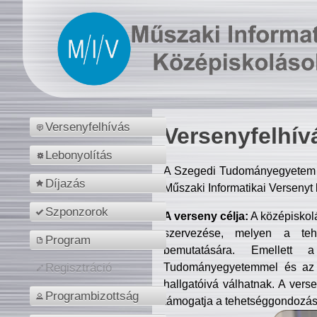
Versenyfelhívás
Versenyfelhív
Lebonyolítás
A Szegedi Tudományegyetem M
Díjazás
Műszaki Informatikai Versenyt
Szponzorok
A verseny célja:
A középiskol
szervezése, melyen a tehe
Program
bemutatására. Emellett 
Tudományegyetemmel és az o
Regisztráció
hallgatóivá válhatnak. A verse
Programbizottság
támogatja a tehetséggondozást