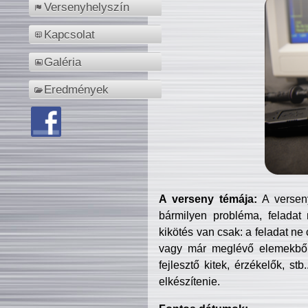
Versenyhelyszín
Kapcsolat
Galéria
Eredmények
A verseny témája:
A verseny
bármilyen probléma, feladat
kikötés van csak: a feladat ne
vagy már meglévő elemekből ö
fejlesztő kitek, érzékelők, st
elkészítenie.