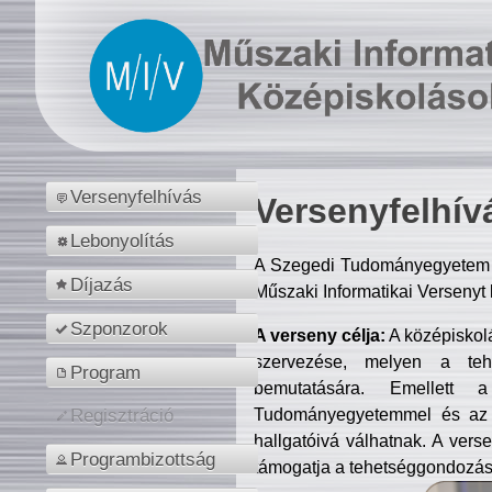
Versenyfelhívás
Versenyfelhív
Lebonyolítás
A Szegedi Tudományegyetem M
Díjazás
Műszaki Informatikai Versenyt
Szponzorok
A verseny célja:
A középiskol
szervezése, melyen a tehe
Program
bemutatására. Emellett 
Tudományegyetemmel és az o
Regisztráció
hallgatóivá válhatnak. A verse
Programbizottság
támogatja a tehetséggondozást