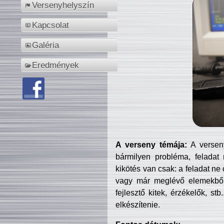
Versenyhelyszín
Kapcsolat
Galéria
Eredmények
A verseny témája:
A verseny
bármilyen probléma, feladat
kikötés van csak: a feladat ne
vagy már meglévő elemekből ö
fejlesztő kitek, érzékelők, st
elkészítenie.