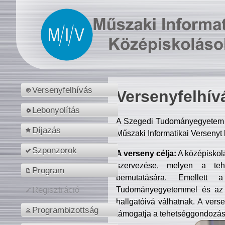
Versenyfelhívás
Versenyfelhív
Lebonyolítás
A Szegedi Tudományegyetem M
Díjazás
Műszaki Informatikai Versenyt
Szponzorok
A verseny célja:
A középiskol
szervezése, melyen a tehe
Program
bemutatására. Emellett 
Tudományegyetemmel és az o
Regisztráció
hallgatóivá válhatnak. A verse
Programbizottság
támogatja a tehetséggondozást