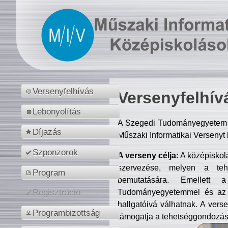
Versenyfelhívás
Versenyfelhív
Lebonyolítás
A Szegedi Tudományegyetem M
Díjazás
Műszaki Informatikai Versenyt
Szponzorok
A verseny célja:
A középiskol
szervezése, melyen a tehe
Program
bemutatására. Emellett 
Tudományegyetemmel és az o
Regisztráció
hallgatóivá válhatnak. A verse
Programbizottság
támogatja a tehetséggondozást