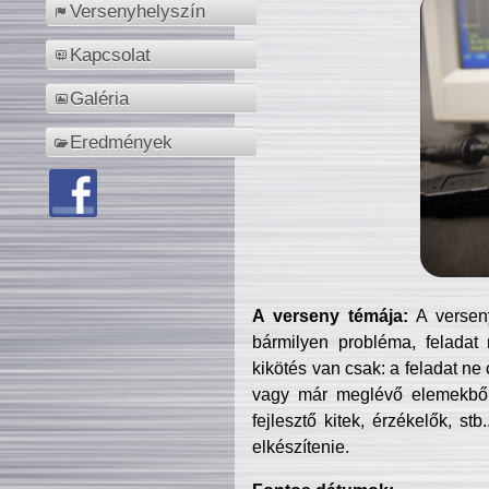
Versenyhelyszín
Kapcsolat
Galéria
Eredmények
A verseny témája:
A verseny
bármilyen probléma, feladat
kikötés van csak: a feladat ne
vagy már meglévő elemekből ö
fejlesztő kitek, érzékelők, st
elkészítenie.