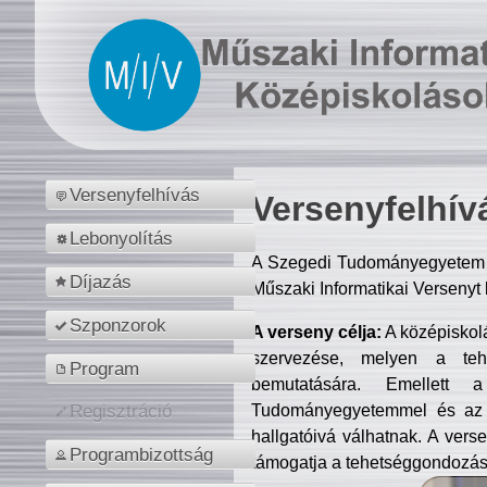
Versenyfelhívás
Versenyfelhív
Lebonyolítás
A Szegedi Tudományegyetem M
Díjazás
Műszaki Informatikai Versenyt
Szponzorok
A verseny célja:
A középiskol
szervezése, melyen a tehe
Program
bemutatására. Emellett 
Tudományegyetemmel és az o
Regisztráció
hallgatóivá válhatnak. A verse
Programbizottság
támogatja a tehetséggondozást