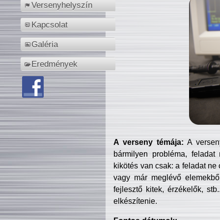
Versenyhelyszín
Kapcsolat
Galéria
Eredmények
A verseny témája:
A verseny
bármilyen probléma, feladat
kikötés van csak: a feladat ne
vagy már meglévő elemekből ö
fejlesztő kitek, érzékelők, st
elkészítenie.