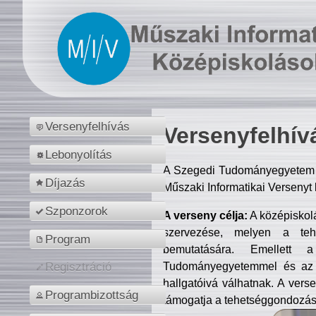
Versenyfelhívás
Versenyfelhív
Lebonyolítás
A Szegedi Tudományegyetem M
Díjazás
Műszaki Informatikai Versenyt
Szponzorok
A verseny célja:
A középiskol
szervezése, melyen a tehe
Program
bemutatására. Emellett 
Tudományegyetemmel és az o
Regisztráció
hallgatóivá válhatnak. A verse
Programbizottság
támogatja a tehetséggondozást