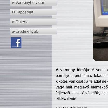
Versenyhelyszín
Kapcsolat
Galéria
Eredmények
A verseny témája:
A verseny
bármilyen probléma, feladat
kikötés van csak: a feladat ne
vagy már meglévő elemekből ö
fejlesztő kitek, érzékelők, st
elkészítenie.