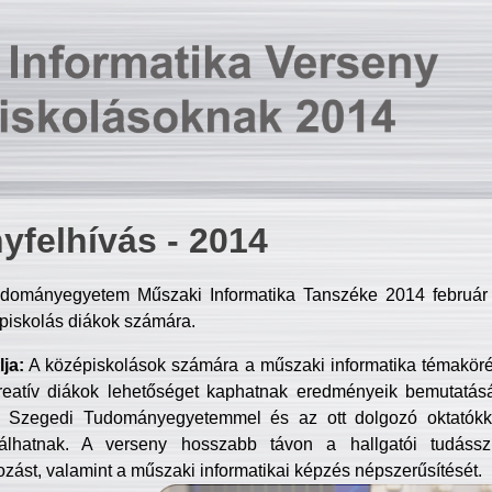
yfelhívás - 2014
dományegyetem Műszaki Informatika Tanszéke 2014 február 2
piskolás diákok számára.
ja:
A középiskolások számára a műszaki informatika témakör
reatív diákok lehetőséget kaphatnak eredményeik bemutatásá
a Szegedi Tudományegyetemmel és az ott dolgozó oktatókka
válhatnak. A verseny hosszabb távon a hallgatói tudásszi
zást, valamint a műszaki informatikai képzés népszerűsítését.