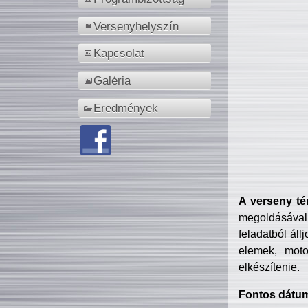
Versenyhelyszín
Kapcsolat
Galéria
Eredmények
A verseny té
megoldásával
feladatból áll
elemek, motor
elkészítenie.
Fontos dátu