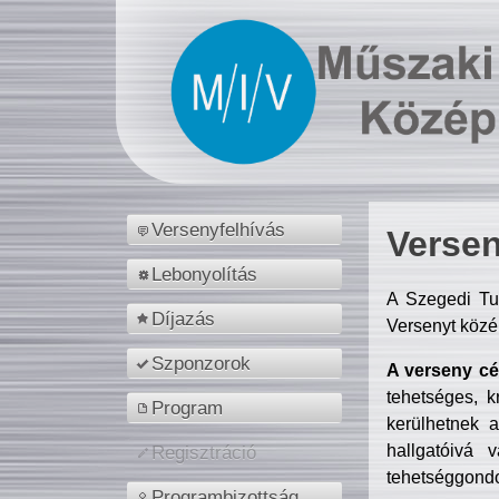
Versenyfelhívás
Versen
Lebonyolítás
A Szegedi Tu
Díjazás
Versenyt közé
Szponzorok
A verseny cél
tehetséges, k
Program
kerülhetnek 
hallgatóivá 
Regisztráció
tehetséggondo
Programbizottság