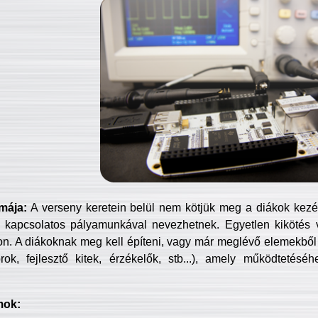
mája:
A verseny keretein belül nem kötjük meg a diákok kezét 
 kapcsolatos pályamunkával nevezhetnek. Egyetlen kikötés 
jon. A diákoknak meg kell építeni, vagy már meglévő elemekből ö
ok, fejlesztő kitek, érzékelők, stb...), amely működtetésé
mok: