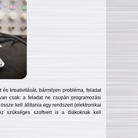
és kreativitását, bármilyen probléma, feladat
van csak: a feladat ne csupán programozási
ssze kell állítania egy rendszert (elektronikai
hez szükséges szoftvert is a diákoknak kell