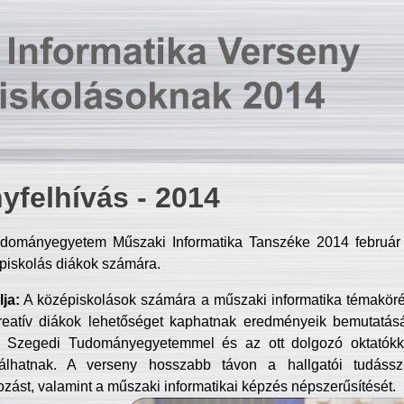
yfelhívás - 2014
dományegyetem Műszaki Informatika Tanszéke 2014 február 2
piskolás diákok számára.
ja:
A középiskolások számára a műszaki informatika témakör
reatív diákok lehetőséget kaphatnak eredményeik bemutatásá
a Szegedi Tudományegyetemmel és az ott dolgozó oktatókka
válhatnak. A verseny hosszabb távon a hallgatói tudásszi
zást, valamint a műszaki informatikai képzés népszerűsítését.