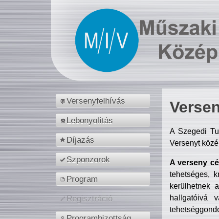
Versenyfelhívás
Versen
Lebonyolítás
A Szegedi Tu
Díjazás
Versenyt közé
Szponzorok
A verseny cél
tehetséges, k
Program
kerülhetnek 
hallgatóivá 
Regisztráció
tehetséggondo
Programbizottság