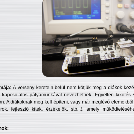
mája:
A verseny keretein belül nem kötjük meg a diákok kezét 
 kapcsolatos pályamunkával nevezhetnek. Egyetlen kikötés 
jon. A diákoknak meg kell építeni, vagy már meglévő elemekből ö
ok, fejlesztő kitek, érzékelők, stb...), amely működtetésé
mok: