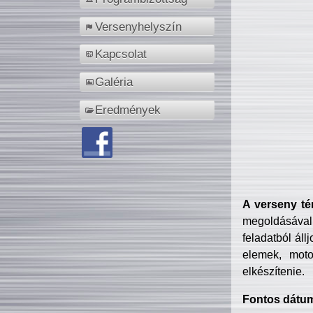
Versenyhelyszín
Kapcsolat
Galéria
Eredmények
A verseny té
megoldásával
feladatból áll
elemek, motor
elkészítenie.
Fontos dátu