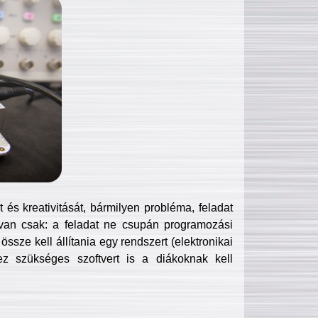
és kreativitását, bármilyen probléma, feladat
van csak: a feladat ne csupán programozási
ssze kell állítania egy rendszert (elektronikai
hez szükséges szoftvert is a diákoknak kell