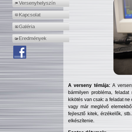
Versenyhelyszín
Kapcsolat
Galéria
Eredmények
A verseny témája:
A verseny
bármilyen probléma, feladat
kikötés van csak: a feladat ne
vagy már meglévő elemekből ö
fejlesztő kitek, érzékelők, st
elkészítenie.