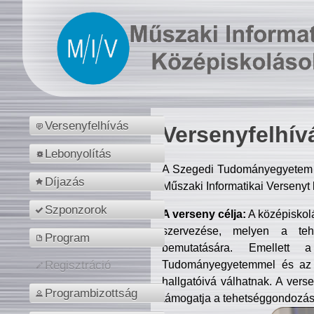
Versenyfelhívás
Versenyfelhív
Lebonyolítás
A Szegedi Tudományegyetem M
Díjazás
Műszaki Informatikai Versenyt
Szponzorok
A verseny célja:
A középiskol
szervezése, melyen a tehe
Program
bemutatására. Emellett 
Tudományegyetemmel és az o
Regisztráció
hallgatóivá válhatnak. A verse
Programbizottság
támogatja a tehetséggondozást