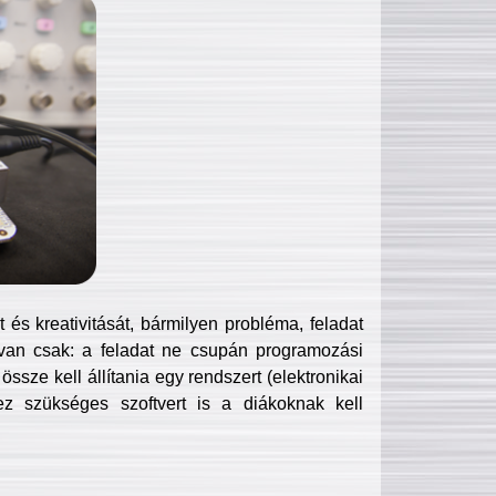
és kreativitását, bármilyen probléma, feladat
van csak: a feladat ne csupán programozási
ssze kell állítania egy rendszert (elektronikai
hez szükséges szoftvert is a diákoknak kell