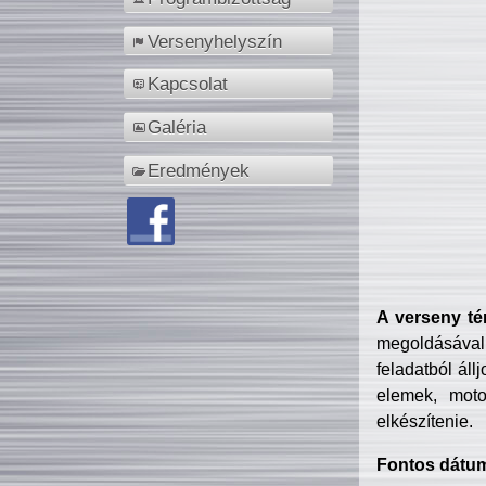
Versenyhelyszín
Kapcsolat
Galéria
Eredmények
A verseny té
megoldásával
feladatból áll
elemek, motor
elkészítenie.
Fontos dátu