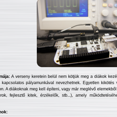
mája:
A verseny keretein belül nem kötjük meg a diákok kezét 
 kapcsolatos pályamunkával nevezhetnek. Egyetlen kikötés 
jon. A diákoknak meg kell építeni, vagy már meglévő elemekből ö
ok, fejlesztő kitek, érzékelők, stb...), amely működtetésé
mok: