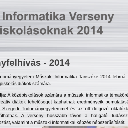
yfelhívás - 2014
dományegyetem Műszaki Informatika Tanszéke 2014 február 2
piskolás diákok számára.
ja:
A középiskolások számára a műszaki informatika témakör
reatív diákok lehetőséget kaphatnak eredményeik bemutatásá
a Szegedi Tudományegyetemmel és az ott dolgozó oktatókka
válhatnak. A verseny hosszabb távon a hallgatói tudásszi
zást, valamint a műszaki informatikai képzés népszerűsítését.