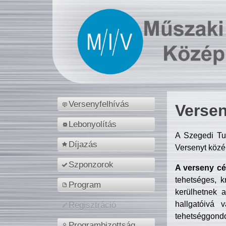
Versenyfelhívás
Versen
Lebonyolítás
A Szegedi Tu
Díjazás
Versenyt közé
Szponzorok
A verseny cél
tehetséges, k
Program
kerülhetnek 
hallgatóivá 
Regisztráció
tehetséggondo
Programbizottság