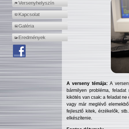
Versenyhelyszín
Kapcsolat
Galéria
Eredmények
A verseny témája:
A verseny
bármilyen probléma, feladat
kikötés van csak: a feladat ne
vagy már meglévő elemekből ö
fejlesztő kitek, érzékelők, st
elkészítenie.