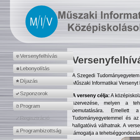
Versenyfelhívás
Versenyfelhív
Lebonyolítás
A Szegedi Tudományegyetem M
Díjazás
Műszaki Informatikai Versenyt
Szponzorok
A verseny célja:
A középiskol
szervezése, melyen a tehe
Program
bemutatására. Emellett 
Tudományegyetemmel és az o
Regisztráció
hallgatóivá válhatnak. A verse
Programbizottság
támogatja a tehetséggondozást