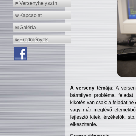
Versenyhelyszín
Kapcsolat
Galéria
Eredmények
A verseny témája:
A verseny
bármilyen probléma, feladat
kikötés van csak: a feladat ne
vagy már meglévő elemekből ö
fejlesztő kitek, érzékelők, st
elkészítenie.