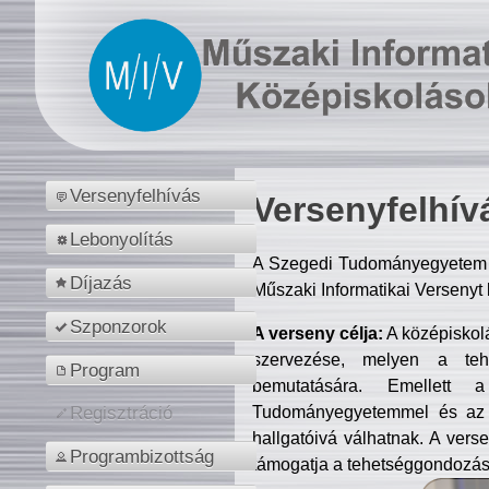
Versenyfelhívás
Versenyfelhív
Lebonyolítás
A Szegedi Tudományegyetem M
Díjazás
Műszaki Informatikai Versenyt
Szponzorok
A verseny célja:
A középiskol
szervezése, melyen a tehe
Program
bemutatására. Emellett 
Tudományegyetemmel és az o
Regisztráció
hallgatóivá válhatnak. A verse
Programbizottság
támogatja a tehetséggondozást