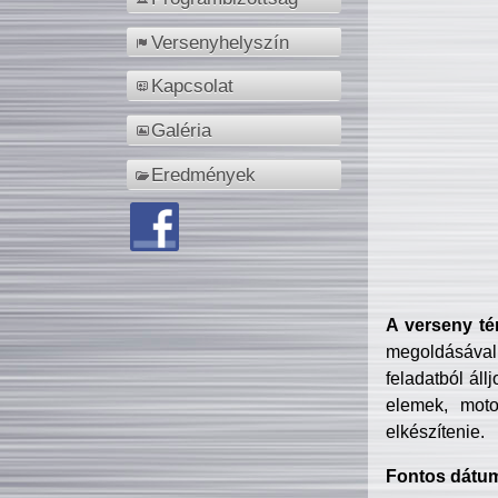
Versenyhelyszín
Kapcsolat
Galéria
Eredmények
A verseny té
megoldásával
feladatból áll
elemek, motor
elkészítenie.
Fontos dátu