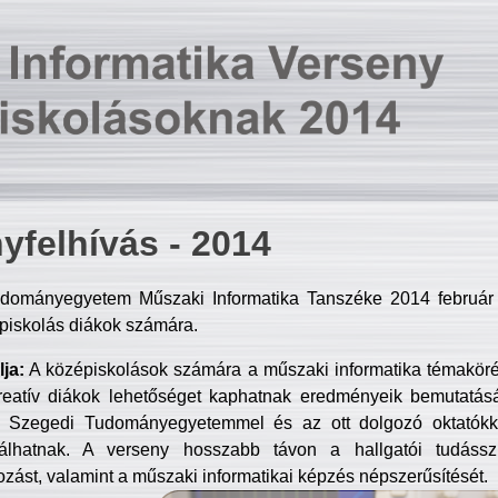
yfelhívás - 2014
dományegyetem Műszaki Informatika Tanszéke 2014 február 2
piskolás diákok számára.
ja:
A középiskolások számára a műszaki informatika témakör
reatív diákok lehetőséget kaphatnak eredményeik bemutatásá
a Szegedi Tudományegyetemmel és az ott dolgozó oktatókka
válhatnak. A verseny hosszabb távon a hallgatói tudásszi
zást, valamint a műszaki informatikai képzés népszerűsítését.