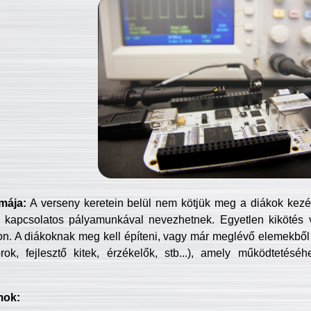
mája:
A verseny keretein belül nem kötjük meg a diákok kezét 
 kapcsolatos pályamunkával nevezhetnek. Egyetlen kikötés 
jon. A diákoknak meg kell építeni, vagy már meglévő elemekből ö
ok, fejlesztő kitek, érzékelők, stb...), amely működtetésé
mok: