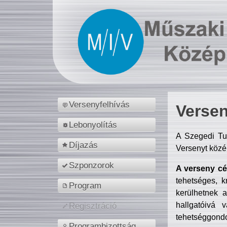
Versenyfelhívás
Versen
Lebonyolítás
A Szegedi Tu
Díjazás
Versenyt közé
Szponzorok
A verseny cél
tehetséges, k
Program
kerülhetnek 
hallgatóivá 
Regisztráció
tehetséggondo
Programbizottság