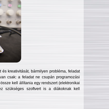
és kreativitását, bármilyen probléma, feladat
van csak: a feladat ne csupán programozási
ssze kell állítania egy rendszert (elektronikai
hez szükséges szoftvert is a diákoknak kell