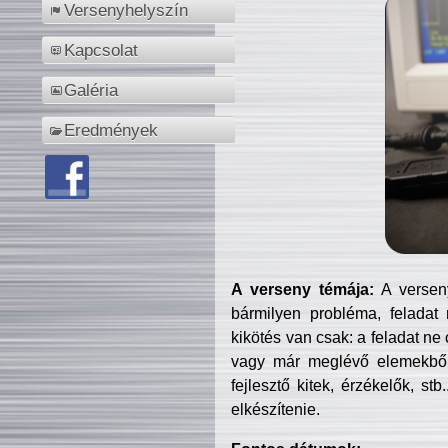
Versenyhelyszín
Kapcsolat
Galéria
Eredmények
A verseny témája:
A verseny
bármilyen probléma, feladat
kikötés van csak: a feladat ne
vagy már meglévő elemekből ö
fejlesztő kitek, érzékelők, st
elkészítenie.