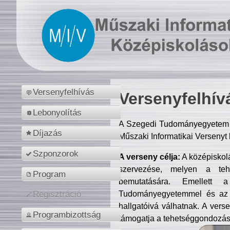
Versenyfelhívás
Versenyfelhív
Lebonyolítás
A Szegedi Tudományegyetem M
Díjazás
Műszaki Informatikai Versenyt
Szponzorok
A verseny célja:
A középiskol
szervezése, melyen a tehe
Program
bemutatására. Emellett 
Tudományegyetemmel és az o
Regisztráció
hallgatóivá válhatnak. A verse
Programbizottság
támogatja a tehetséggondozást