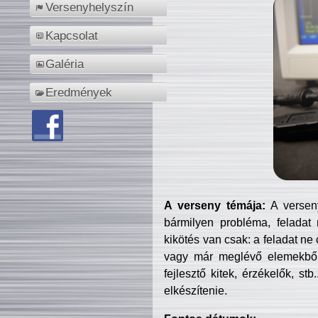
Versenyhelyszín
Kapcsolat
Galéria
Eredmények
A verseny témája:
A verseny
bármilyen probléma, feladat
kikötés van csak: a feladat ne
vagy már meglévő elemekből ö
fejlesztő kitek, érzékelők, st
elkészítenie.