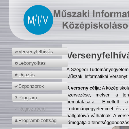
Versenyfelhívás
Versenyfelhív
Lebonyolítás
A Szegedi Tudományegyetem M
Díjazás
Műszaki Informatikai Versenyt
Szponzorok
A verseny célja:
A középiskol
szervezése, melyen a tehe
Program
bemutatására. Emellett 
Tudományegyetemmel és az o
Regisztráció
hallgatóivá válhatnak. A verse
Programbizottság
támogatja a tehetséggondozást