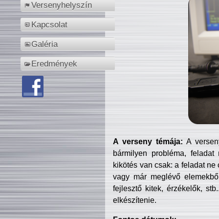
Versenyhelyszín
Kapcsolat
Galéria
Eredmények
A verseny témája:
A verseny
bármilyen probléma, feladat
kikötés van csak: a feladat ne
vagy már meglévő elemekből ö
fejlesztő kitek, érzékelők, st
elkészítenie.