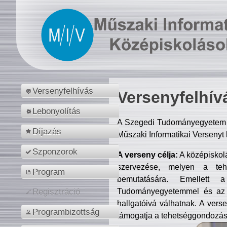
Versenyfelhívás
Versenyfelhív
Lebonyolítás
A Szegedi Tudományegyetem M
Díjazás
Műszaki Informatikai Versenyt
Szponzorok
A verseny célja:
A középiskol
szervezése, melyen a tehe
Program
bemutatására. Emellett 
Tudományegyetemmel és az o
Regisztráció
hallgatóivá válhatnak. A verse
Programbizottság
támogatja a tehetséggondozást