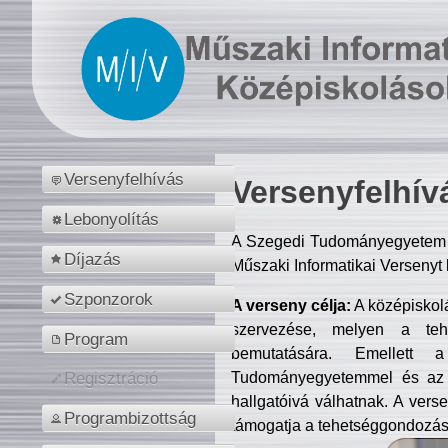
Versenyfelhívás
Versenyfelhív
Lebonyolítás
A Szegedi Tudományegyetem M
Díjazás
Műszaki Informatikai Versenyt
Szponzorok
A verseny célja:
A középiskol
szervezése, melyen a tehe
Program
bemutatására. Emellett 
Tudományegyetemmel és az o
Regisztráció
hallgatóivá válhatnak. A verse
Programbizottság
támogatja a tehetséggondozást