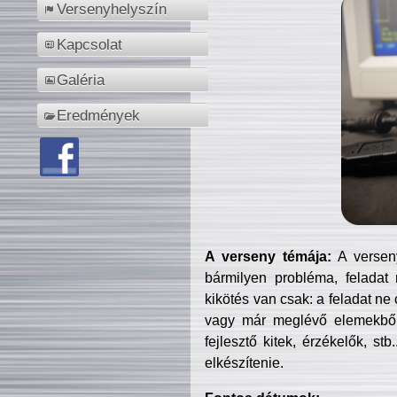
Versenyhelyszín
Kapcsolat
Galéria
Eredmények
A verseny témája:
A verseny
bármilyen probléma, feladat
kikötés van csak: a feladat ne
vagy már meglévő elemekből ö
fejlesztő kitek, érzékelők, st
elkészítenie.