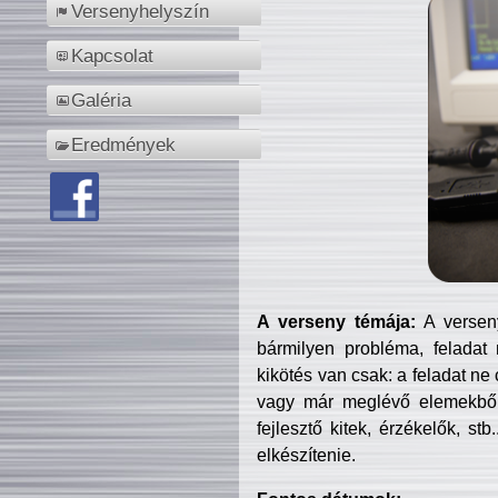
Versenyhelyszín
Kapcsolat
Galéria
Eredmények
A verseny témája:
A verseny
bármilyen probléma, feladat
kikötés van csak: a feladat ne
vagy már meglévő elemekből ö
fejlesztő kitek, érzékelők, st
elkészítenie.