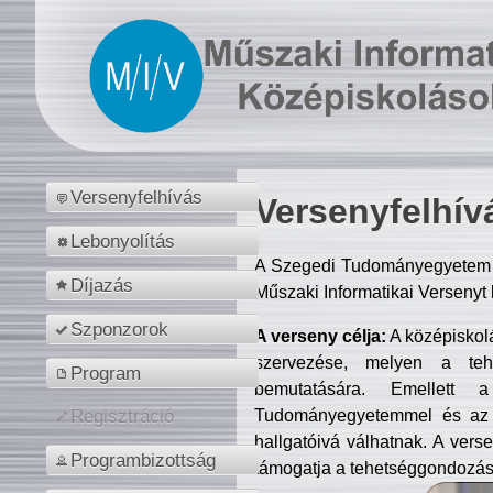
Versenyfelhívás
Versenyfelhív
Lebonyolítás
A Szegedi Tudományegyetem M
Díjazás
Műszaki Informatikai Versenyt
Szponzorok
A verseny célja:
A középiskol
szervezése, melyen a tehe
Program
bemutatására. Emellett 
Tudományegyetemmel és az o
Regisztráció
hallgatóivá válhatnak. A verse
Programbizottság
támogatja a tehetséggondozást