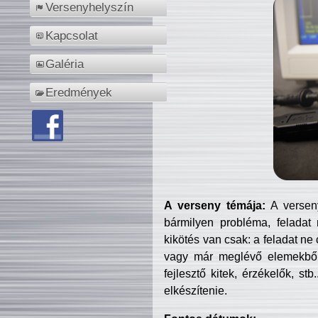
Versenyhelyszín
Kapcsolat
Galéria
Eredmények
A verseny témája:
A verseny
bármilyen probléma, feladat
kikötés van csak: a feladat ne
vagy már meglévő elemekből ö
fejlesztő kitek, érzékelők, st
elkészítenie.