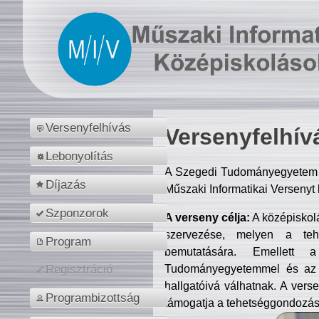
Versenyfelhívás
Versenyfelhív
Lebonyolítás
A Szegedi Tudományegyetem M
Díjazás
Műszaki Informatikai Versenyt
Szponzorok
A verseny célja:
A középiskol
szervezése, melyen a tehe
Program
bemutatására. Emellett 
Tudományegyetemmel és az o
Regisztráció
hallgatóivá válhatnak. A verse
Programbizottság
támogatja a tehetséggondozást