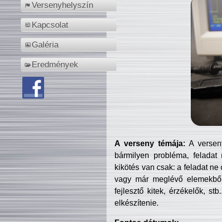
Versenyhelyszín
Kapcsolat
Galéria
Eredmények
A verseny témája:
A verseny
bármilyen probléma, feladat
kikötés van csak: a feladat ne
vagy már meglévő elemekből ö
fejlesztő kitek, érzékelők, st
elkészítenie.