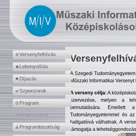
Versenyfelhívás
Versenyfelhív
Lebonyolítás
A Szegedi Tudományegyetem M
Díjazás
Műszaki Informatikai Versenyt
Szponzorok
A verseny célja:
A középiskol
szervezése, melyen a tehe
Program
bemutatására. Emellett 
Tudományegyetemmel és az o
Regisztráció
hallgatóivá válhatnak. A verse
Programbizottság
támogatja a tehetséggondozást