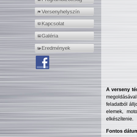
Versenyhelyszín
Kapcsolat
Galéria
Eredmények
A verseny té
megoldásával
feladatból áll
elemek, motor
elkészítenie.
Fontos dátu