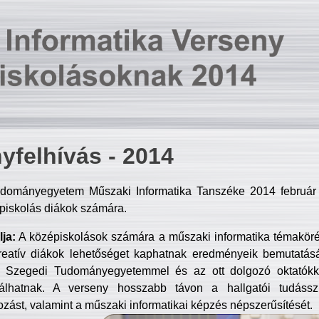
yfelhívás - 2014
dományegyetem Műszaki Informatika Tanszéke 2014 február 2
piskolás diákok számára.
ja:
A középiskolások számára a műszaki informatika témakör
reatív diákok lehetőséget kaphatnak eredményeik bemutatásá
a Szegedi Tudományegyetemmel és az ott dolgozó oktatókka
válhatnak. A verseny hosszabb távon a hallgatói tudásszi
zást, valamint a műszaki informatikai képzés népszerűsítését.