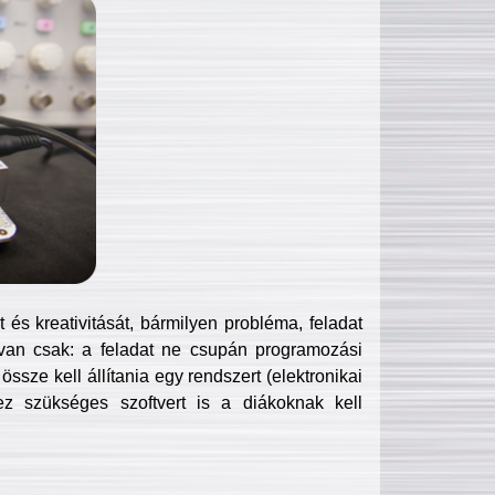
és kreativitását, bármilyen probléma, feladat
van csak: a feladat ne csupán programozási
ssze kell állítania egy rendszert (elektronikai
hez szükséges szoftvert is a diákoknak kell