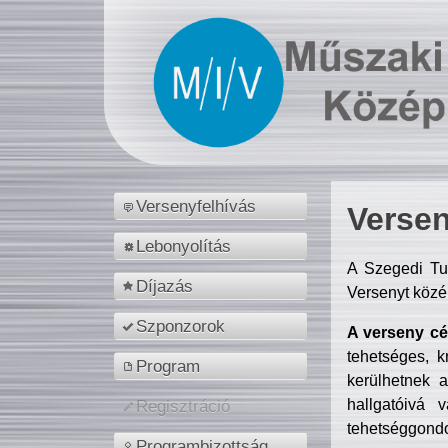
Versenyfelhívás
Versen
Lebonyolítás
A Szegedi Tu
Díjazás
Versenyt közé
Szponzorok
A verseny cél
tehetséges, k
Program
kerülhetnek 
hallgatóivá 
Regisztráció
tehetséggondo
Programbizottság