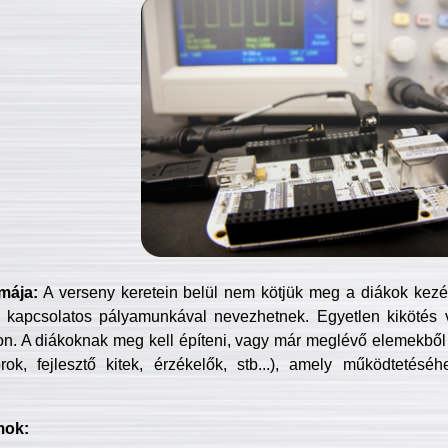
mája:
A verseny keretein belül nem kötjük meg a diákok kezét 
 kapcsolatos pályamunkával nevezhetnek. Egyetlen kikötés 
jon. A diákoknak meg kell építeni, vagy már meglévő elemekből ö
ok, fejlesztő kitek, érzékelők, stb...), amely működtetésé
mok: