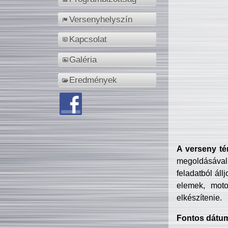
Versenyhelyszín
Kapcsolat
Galéria
Eredmények
A verseny té
megoldásával
feladatból áll
elemek, motor
elkészítenie.
Fontos dátu