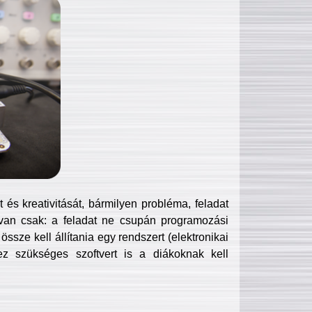
és kreativitását, bármilyen probléma, feladat
van csak: a feladat ne csupán programozási
ssze kell állítania egy rendszert (elektronikai
hez szükséges szoftvert is a diákoknak kell