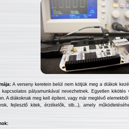
mája:
A verseny keretein belül nem kötjük meg a diákok kezét 
 kapcsolatos pályamunkával nevezhetnek. Egyetlen kikötés 
jon. A diákoknak meg kell építeni, vagy már meglévő elemekből ö
ok, fejlesztő kitek, érzékelők, stb...), amely működtetésé
mok: