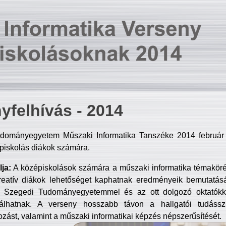
yfelhívás - 2014
dományegyetem Műszaki Informatika Tanszéke 2014 február 2
piskolás diákok számára.
ja:
A középiskolások számára a műszaki informatika témakör
reatív diákok lehetőséget kaphatnak eredményeik bemutatásá
a Szegedi Tudományegyetemmel és az ott dolgozó oktatókka
válhatnak. A verseny hosszabb távon a hallgatói tudásszi
zást, valamint a műszaki informatikai képzés népszerűsítését.