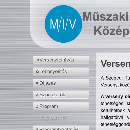
Versenyfelhívás
Versen
Lebonyolítás
A Szegedi Tu
Díjazás
Versenyt közé
Szponzorok
A verseny cél
tehetséges, k
Program
kerülhetnek 
hallgatóivá 
Regisztráció
tehetséggondo
Programbizottság