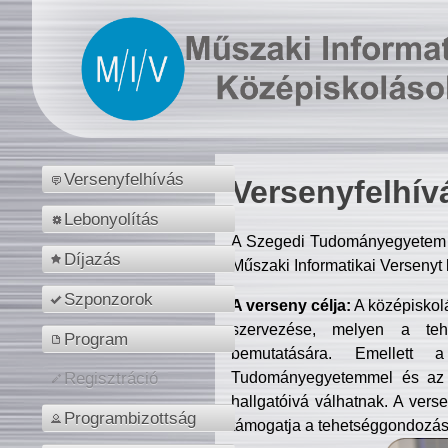
Versenyfelhívás
Versenyfelhív
Lebonyolítás
A Szegedi Tudományegyetem M
Díjazás
Műszaki Informatikai Versenyt
Szponzorok
A verseny célja:
A középiskol
szervezése, melyen a tehe
Program
bemutatására. Emellett 
Tudományegyetemmel és az o
Regisztráció
hallgatóivá válhatnak. A verse
Programbizottság
támogatja a tehetséggondozást