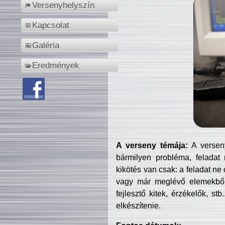
Versenyhelyszín
Kapcsolat
Galéria
Eredmények
A verseny témája:
A verseny
bármilyen probléma, feladat
kikötés van csak: a feladat ne
vagy már meglévő elemekből ö
fejlesztő kitek, érzékelők, st
elkészítenie.