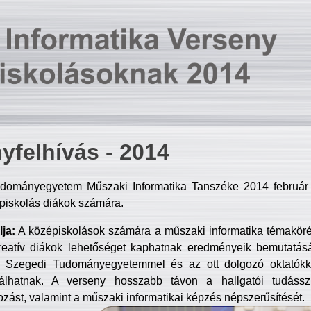
yfelhívás - 2014
dományegyetem Műszaki Informatika Tanszéke 2014 február 2
piskolás diákok számára.
ja:
A középiskolások számára a műszaki informatika témakör
reatív diákok lehetőséget kaphatnak eredményeik bemutatásá
a Szegedi Tudományegyetemmel és az ott dolgozó oktatókka
válhatnak. A verseny hosszabb távon a hallgatói tudásszi
zást, valamint a műszaki informatikai képzés népszerűsítését.