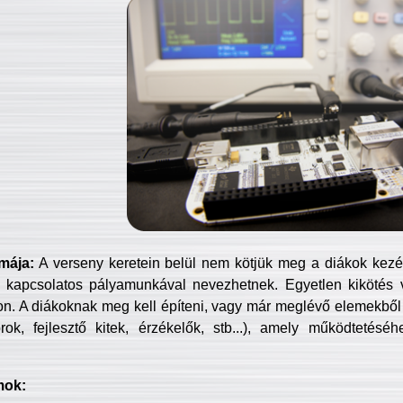
mája:
A verseny keretein belül nem kötjük meg a diákok kezét 
 kapcsolatos pályamunkával nevezhetnek. Egyetlen kikötés 
jon. A diákoknak meg kell építeni, vagy már meglévő elemekből ö
ok, fejlesztő kitek, érzékelők, stb...), amely működtetésé
mok: