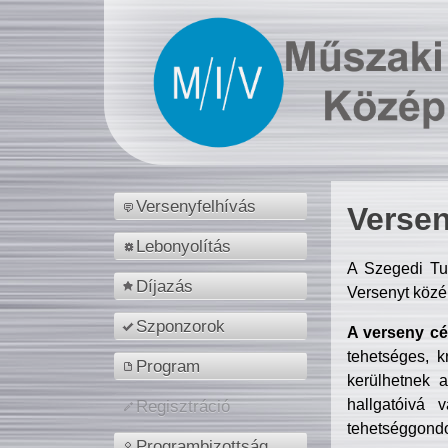
Versenyfelhívás
Versen
Lebonyolítás
A Szegedi Tu
Díjazás
Versenyt közé
Szponzorok
A verseny cél
tehetséges, k
Program
kerülhetnek 
hallgatóivá 
Regisztráció
tehetséggondo
Programbizottság