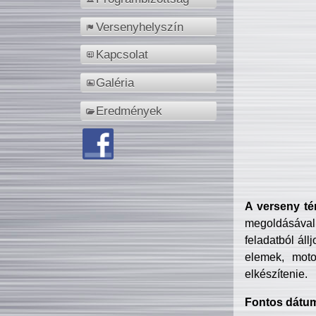
Versenyhelyszín
Kapcsolat
Galéria
Eredmények
A verseny té
megoldásával
feladatból áll
elemek, motor
elkészítenie.
Fontos dátu