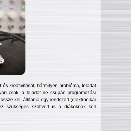
és kreativitását, bármilyen probléma, feladat
van csak: a feladat ne csupán programozási
ssze kell állítania egy rendszert (elektronikai
hez szükséges szoftvert is a diákoknak kell