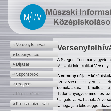
Versenyfelhívás
Versenyfelhív
Lebonyolítás
A Szegedi Tudományegyetem M
Díjazás
Műszaki Informatikai Versenyt
Szponzorok
A verseny célja:
A középiskol
szervezése, melyen a tehe
Program
bemutatására. Emellett 
Tudományegyetemmel és az o
Regisztráció
hallgatóivá válhatnak. A verse
Programbizottság
támogatja a tehetséggondozást