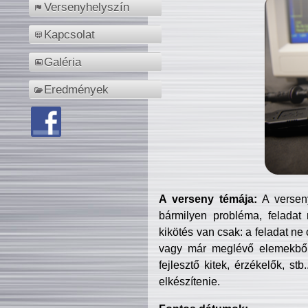
Versenyhelyszín
Kapcsolat
Galéria
Eredmények
A verseny témája:
A verseny
bármilyen probléma, feladat
kikötés van csak: a feladat ne
vagy már meglévő elemekből ö
fejlesztő kitek, érzékelők, st
elkészítenie.