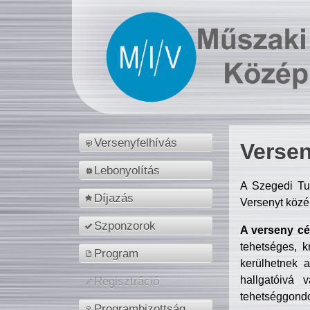
Versenyfelhívás
Versen
Lebonyolítás
A Szegedi Tu
Díjazás
Versenyt közé
Szponzorok
A verseny cél
tehetséges, k
Program
kerülhetnek 
hallgatóivá 
Regisztráció
tehetséggondo
Programbizottság