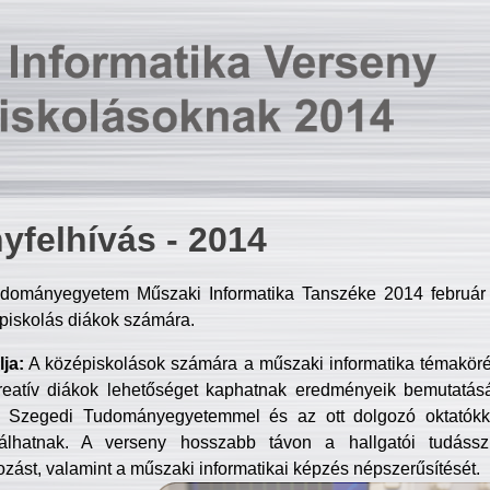
yfelhívás - 2014
dományegyetem Műszaki Informatika Tanszéke 2014 február 2
piskolás diákok számára.
ja:
A középiskolások számára a műszaki informatika témakör
reatív diákok lehetőséget kaphatnak eredményeik bemutatásá
a Szegedi Tudományegyetemmel és az ott dolgozó oktatókka
válhatnak. A verseny hosszabb távon a hallgatói tudásszi
zást, valamint a műszaki informatikai képzés népszerűsítését.