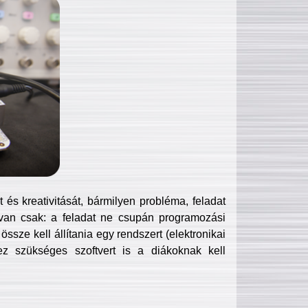
és kreativitását, bármilyen probléma, feladat
van csak: a feladat ne csupán programozási
ssze kell állítania egy rendszert (elektronikai
hez szükséges szoftvert is a diákoknak kell