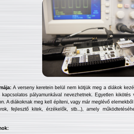
mája:
A verseny keretein belül nem kötjük meg a diákok kezét 
 kapcsolatos pályamunkával nevezhetnek. Egyetlen kikötés 
jon. A diákoknak meg kell építeni, vagy már meglévő elemekből ö
ok, fejlesztő kitek, érzékelők, stb...), amely működtetésé
mok: