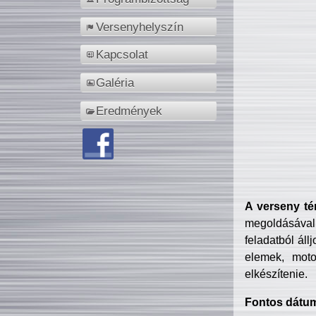
Versenyhelyszín
Kapcsolat
Galéria
Eredmények
A verseny té
megoldásával
feladatból áll
elemek, motor
elkészítenie.
Fontos dátu