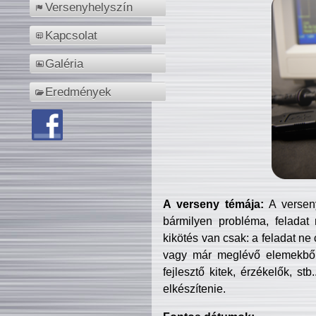
Versenyhelyszín
Kapcsolat
Galéria
Eredmények
A verseny témája:
A verseny
bármilyen probléma, feladat
kikötés van csak: a feladat ne
vagy már meglévő elemekből ö
fejlesztő kitek, érzékelők, st
elkészítenie.