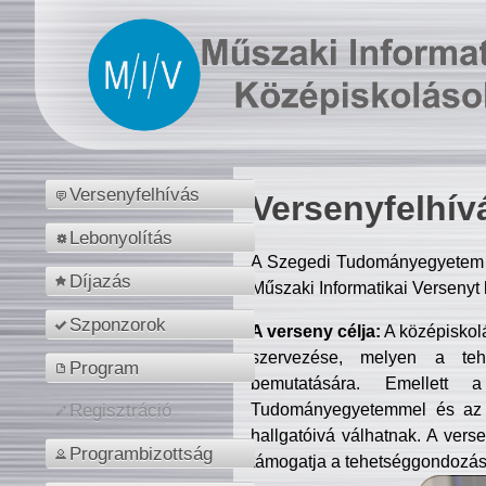
Versenyfelhívás
Versenyfelhív
Lebonyolítás
A Szegedi Tudományegyetem M
Díjazás
Műszaki Informatikai Versenyt
Szponzorok
A verseny célja:
A középiskol
szervezése, melyen a tehe
Program
bemutatására. Emellett 
Tudományegyetemmel és az o
Regisztráció
hallgatóivá válhatnak. A verse
Programbizottság
támogatja a tehetséggondozást