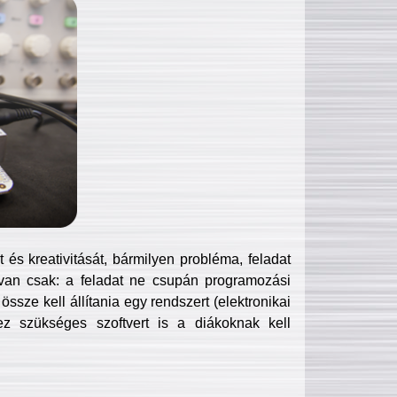
és kreativitását, bármilyen probléma, feladat
van csak: a feladat ne csupán programozási
ssze kell állítania egy rendszert (elektronikai
hez szükséges szoftvert is a diákoknak kell