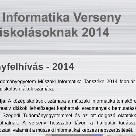
yfelhívás - 2014
dományegyetem Műszaki Informatika Tanszéke 2014 február 2
piskolás diákok számára.
ja:
A középiskolások számára a műszaki informatika témakör
reatív diákok lehetőséget kaphatnak eredményeik bemutatásá
a Szegedi Tudományegyetemmel és az ott dolgozó oktatókka
válhatnak. A verseny hosszabb távon a hallgatói tudásszi
zást, valamint a műszaki informatikai képzés népszerűsítését.