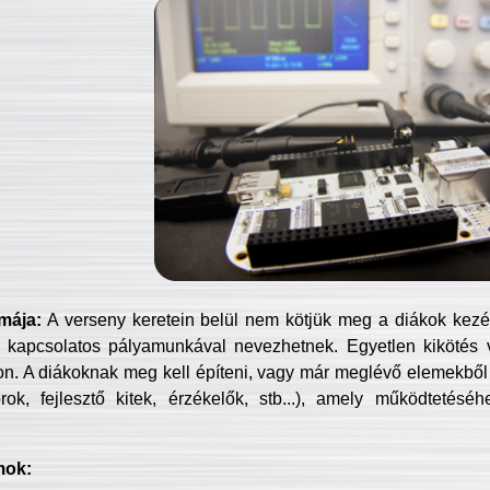
mája:
A verseny keretein belül nem kötjük meg a diákok kezét 
 kapcsolatos pályamunkával nevezhetnek. Egyetlen kikötés 
jon. A diákoknak meg kell építeni, vagy már meglévő elemekből ö
ok, fejlesztő kitek, érzékelők, stb...), amely működtetésé
mok: