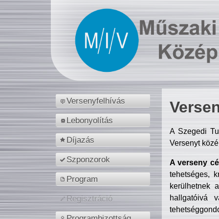
Versenyfelhívás
Versen
Lebonyolítás
A Szegedi Tu
Díjazás
Versenyt közé
Szponzorok
A verseny cél
tehetséges, k
Program
kerülhetnek 
hallgatóivá 
Regisztráció
tehetséggondo
Programbizottság