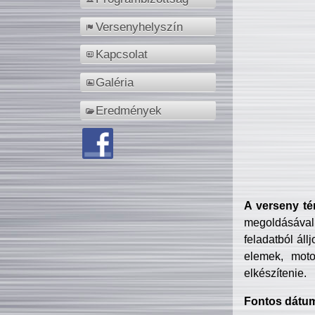
Versenyhelyszín
Kapcsolat
Galéria
Eredmények
A verseny té
megoldásával
feladatból áll
elemek, motor
elkészítenie.
Fontos dátu