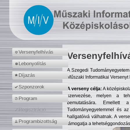
Versenyfelhívás
Versenyfelhív
Lebonyolítás
A Szegedi Tudományegyetem M
Díjazás
Műszaki Informatikai Versenyt
Szponzorok
A verseny célja:
A középiskol
szervezése, melyen a tehe
Program
bemutatására. Emellett 
Tudományegyetemmel és az o
Regisztráció
hallgatóivá válhatnak. A verse
Programbizottság
támogatja a tehetséggondozást