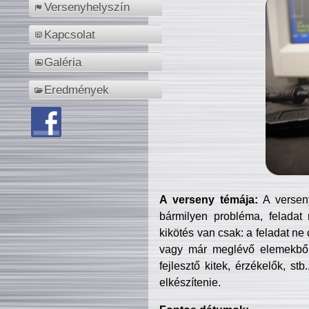
Versenyhelyszín
Kapcsolat
Galéria
Eredmények
A verseny témája:
A verseny
bármilyen probléma, feladat
kikötés van csak: a feladat ne
vagy már meglévő elemekből ö
fejlesztő kitek, érzékelők, st
elkészítenie.