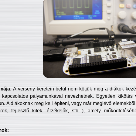
mája:
A verseny keretein belül nem kötjük meg a diákok kezét 
 kapcsolatos pályamunkával nevezhetnek. Egyetlen kikötés 
jon. A diákoknak meg kell építeni, vagy már meglévő elemekből ö
ok, fejlesztő kitek, érzékelők, stb...), amely működtetésé
mok: