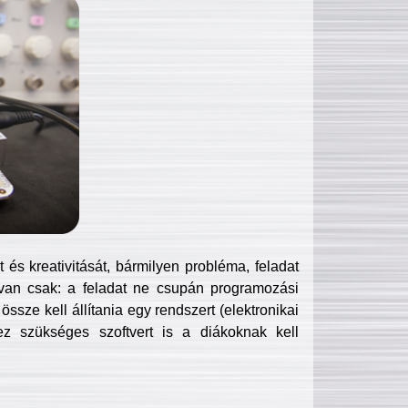
és kreativitását, bármilyen probléma, feladat
van csak: a feladat ne csupán programozási
ssze kell állítania egy rendszert (elektronikai
hez szükséges szoftvert is a diákoknak kell