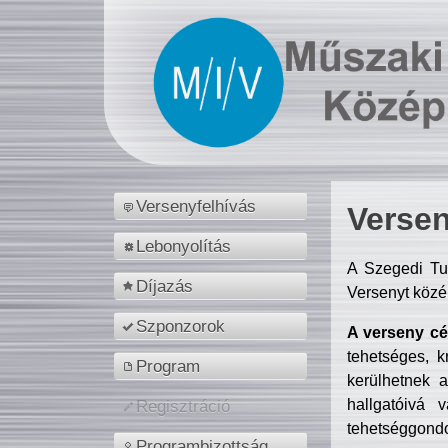
Versenyfelhívás
Versen
Lebonyolítás
A Szegedi Tu
Díjazás
Versenyt közé
Szponzorok
A verseny cél
tehetséges, k
Program
kerülhetnek 
hallgatóivá 
Regisztráció
tehetséggondo
Programbizottság