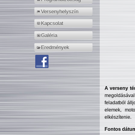
Versenyhelyszín
Kapcsolat
Galéria
Eredmények
A verseny té
megoldásával
feladatból áll
elemek, motor
elkészítenie.
Fontos dátu