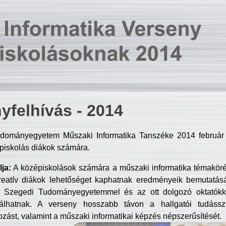
yfelhívás - 2014
dományegyetem Műszaki Informatika Tanszéke 2014 február 2
piskolás diákok számára.
ja:
A középiskolások számára a műszaki informatika témakör
reatív diákok lehetőséget kaphatnak eredményeik bemutatásá
a Szegedi Tudományegyetemmel és az ott dolgozó oktatókka
válhatnak. A verseny hosszabb távon a hallgatói tudásszi
zást, valamint a műszaki informatikai képzés népszerűsítését.