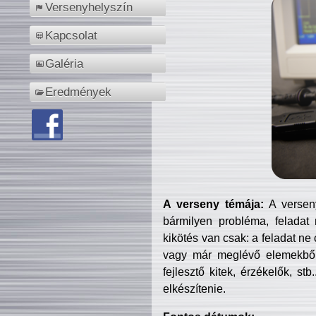
Versenyhelyszín
Kapcsolat
Galéria
Eredmények
A verseny témája:
A verseny
bármilyen probléma, feladat
kikötés van csak: a feladat ne
vagy már meglévő elemekből ö
fejlesztő kitek, érzékelők, st
elkészítenie.