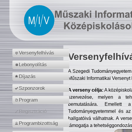
Versenyfelhívás
Versenyfelhív
Lebonyolítás
A Szegedi Tudományegyetem M
Díjazás
Műszaki Informatikai Versenyt
Szponzorok
A verseny célja:
A középiskol
szervezése, melyen a tehe
Program
bemutatására. Emellett 
Tudományegyetemmel és az o
Regisztráció
hallgatóivá válhatnak. A verse
Programbizottság
támogatja a tehetséggondozást