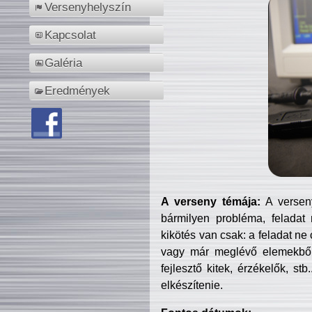
Versenyhelyszín
Kapcsolat
Galéria
Eredmények
A verseny témája:
A verseny
bármilyen probléma, feladat
kikötés van csak: a feladat ne
vagy már meglévő elemekből ö
fejlesztő kitek, érzékelők, st
elkészítenie.