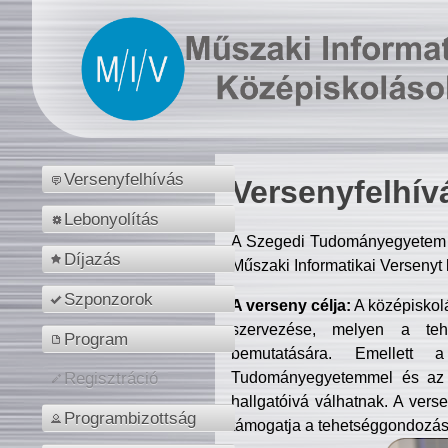
Versenyfelhívás
Versenyfelhív
Lebonyolítás
A Szegedi Tudományegyetem M
Díjazás
Műszaki Informatikai Versenyt
Szponzorok
A verseny célja:
A középiskol
szervezése, melyen a tehe
Program
bemutatására. Emellett 
Tudományegyetemmel és az o
Regisztráció
hallgatóivá válhatnak. A verse
Programbizottság
támogatja a tehetséggondozást