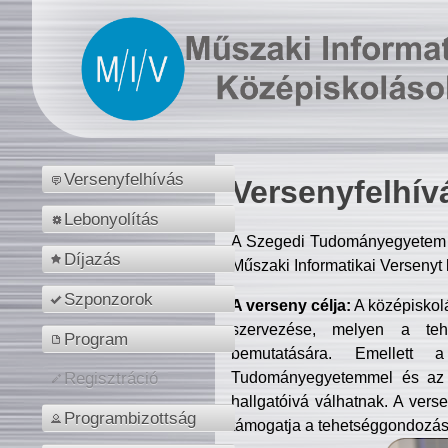
Versenyfelhívás
Versenyfelhív
Lebonyolítás
A Szegedi Tudományegyetem M
Díjazás
Műszaki Informatikai Versenyt
Szponzorok
A verseny célja:
A középiskol
szervezése, melyen a tehe
Program
bemutatására. Emellett 
Tudományegyetemmel és az o
Regisztráció
hallgatóivá válhatnak. A verse
Programbizottság
támogatja a tehetséggondozást