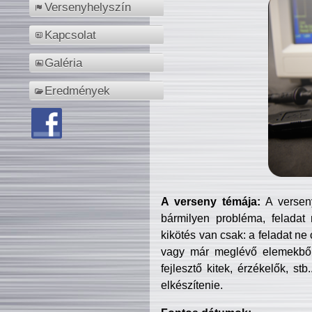
Versenyhelyszín
Kapcsolat
Galéria
Eredmények
A verseny témája:
A verseny
bármilyen probléma, feladat
kikötés van csak: a feladat ne
vagy már meglévő elemekből ö
fejlesztő kitek, érzékelők, st
elkészítenie.