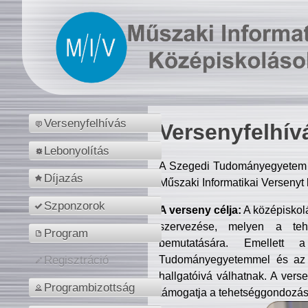
Versenyfelhívás
Versenyfelhív
Lebonyolítás
A Szegedi Tudományegyetem M
Díjazás
Műszaki Informatikai Versenyt
Szponzorok
A verseny célja:
A középiskol
szervezése, melyen a tehe
Program
bemutatására. Emellett 
Tudományegyetemmel és az o
Regisztráció
hallgatóivá válhatnak. A verse
Programbizottság
támogatja a tehetséggondozást