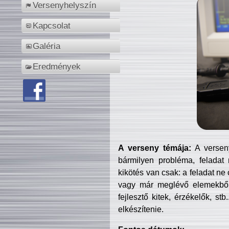
Versenyhelyszín
Kapcsolat
Galéria
Eredmények
A verseny témája:
A verseny
bármilyen probléma, feladat
kikötés van csak: a feladat ne
vagy már meglévő elemekből ö
fejlesztő kitek, érzékelők, st
elkészítenie.