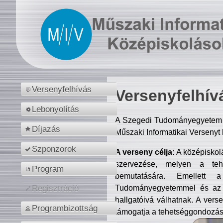
Versenyfelhívás
Versenyfelhív
Lebonyolítás
A Szegedi Tudományegyetem M
Díjazás
Műszaki Informatikai Versenyt
Szponzorok
A verseny célja:
A középiskol
szervezése, melyen a tehe
Program
bemutatására. Emellett 
Tudományegyetemmel és az o
Regisztráció
hallgatóivá válhatnak. A verse
Programbizottság
támogatja a tehetséggondozást