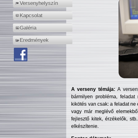
Versenyhelyszín
Kapcsolat
Galéria
Eredmények
A verseny témája:
A verseny
bármilyen probléma, feladat
kikötés van csak: a feladat ne
vagy már meglévő elemekből ö
fejlesztő kitek, érzékelők, st
elkészítenie.