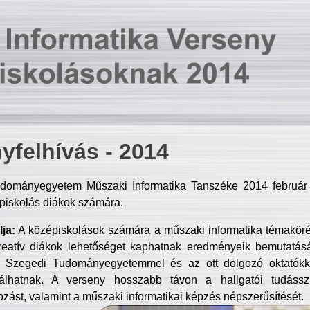
yfelhívás - 2014
dományegyetem Műszaki Informatika Tanszéke 2014 február 2
piskolás diákok számára.
ja:
A középiskolások számára a műszaki informatika témakör
reatív diákok lehetőséget kaphatnak eredményeik bemutatásá
a Szegedi Tudományegyetemmel és az ott dolgozó oktatókka
válhatnak. A verseny hosszabb távon a hallgatói tudásszi
zást, valamint a műszaki informatikai képzés népszerűsítését.