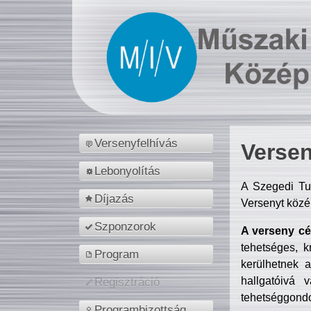
Versenyfelhívás
Versen
Lebonyolítás
A Szegedi Tu
Díjazás
Versenyt közé
Szponzorok
A verseny cél
tehetséges, k
Program
kerülhetnek 
hallgatóivá 
Regisztráció
tehetséggondo
Programbizottság