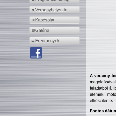
Versenyhelyszín
Kapcsolat
Galéria
Eredmények
A verseny té
megoldásával
feladatból áll
elemek, motor
elkészítenie.
Fontos dátu