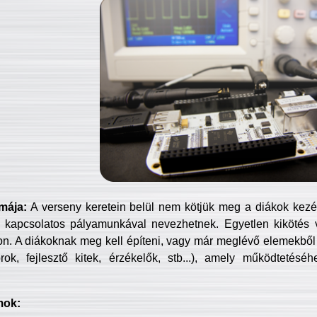
mája:
A verseny keretein belül nem kötjük meg a diákok kezét 
 kapcsolatos pályamunkával nevezhetnek. Egyetlen kikötés 
jon. A diákoknak meg kell építeni, vagy már meglévő elemekből ö
ok, fejlesztő kitek, érzékelők, stb...), amely működtetésé
mok: