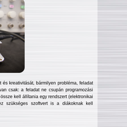
és kreativitását, bármilyen probléma, feladat
van csak: a feladat ne csupán programozási
ssze kell állítania egy rendszert (elektronikai
hez szükséges szoftvert is a diákoknak kell