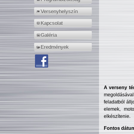
Versenyhelyszín
Kapcsolat
Galéria
Eredmények
A verseny té
megoldásával
feladatból áll
elemek, motor
elkészítenie.
Fontos dátu