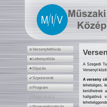
Versenyfelhívás
Versen
Lebonyolítás
A Szegedi Tu
Díjazás
Versenyt közé
Szponzorok
A verseny cél
tehetséges, k
Program
kerülhetnek 
hallgatóivá 
Regisztráció
tehetséggondo
Programbizottság