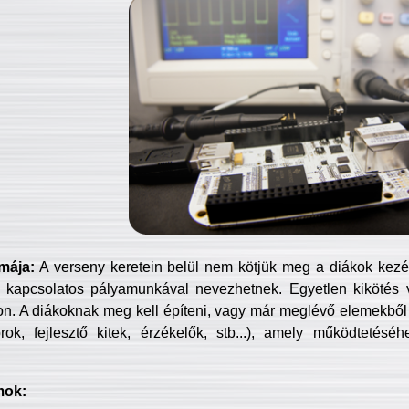
mája:
A verseny keretein belül nem kötjük meg a diákok kezét 
 kapcsolatos pályamunkával nevezhetnek. Egyetlen kikötés 
jon. A diákoknak meg kell építeni, vagy már meglévő elemekből ö
ok, fejlesztő kitek, érzékelők, stb...), amely működtetésé
mok: