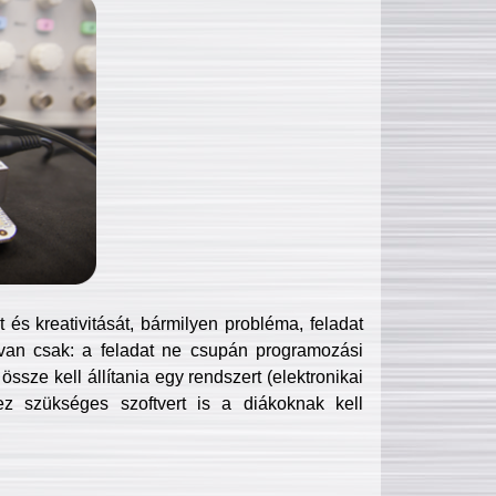
és kreativitását, bármilyen probléma, feladat
van csak: a feladat ne csupán programozási
ssze kell állítania egy rendszert (elektronikai
hez szükséges szoftvert is a diákoknak kell