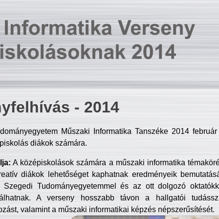
yfelhívás - 2014
dományegyetem Műszaki Informatika Tanszéke 2014 február 2
piskolás diákok számára.
ja:
A középiskolások számára a műszaki informatika témakör
reatív diákok lehetőséget kaphatnak eredményeik bemutatásá
a Szegedi Tudományegyetemmel és az ott dolgozó oktatókka
válhatnak. A verseny hosszabb távon a hallgatói tudásszi
zást, valamint a műszaki informatikai képzés népszerűsítését.