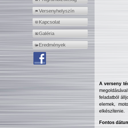
Versenyhelyszín
Kapcsolat
Galéria
Eredmények
A verseny té
megoldásával
feladatból áll
elemek, motor
elkészítenie.
Fontos dátu