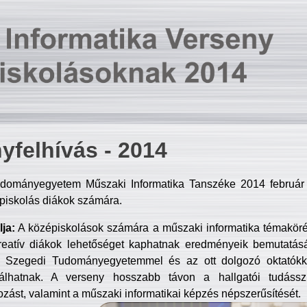
yfelhívás - 2014
dományegyetem Műszaki Informatika Tanszéke 2014 február 2
piskolás diákok számára.
ja:
A középiskolások számára a műszaki informatika témakör
reatív diákok lehetőséget kaphatnak eredményeik bemutatásá
a Szegedi Tudományegyetemmel és az ott dolgozó oktatókka
válhatnak. A verseny hosszabb távon a hallgatói tudásszi
zást, valamint a műszaki informatikai képzés népszerűsítését.