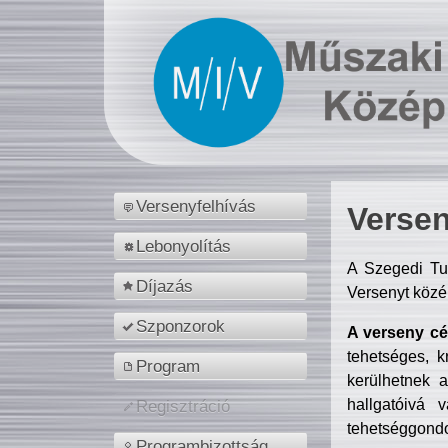
Versenyfelhívás
Versen
Lebonyolítás
A Szegedi Tu
Díjazás
Versenyt közé
Szponzorok
A verseny cél
tehetséges, k
Program
kerülhetnek 
hallgatóivá 
Regisztráció
tehetséggondo
Programbizottság