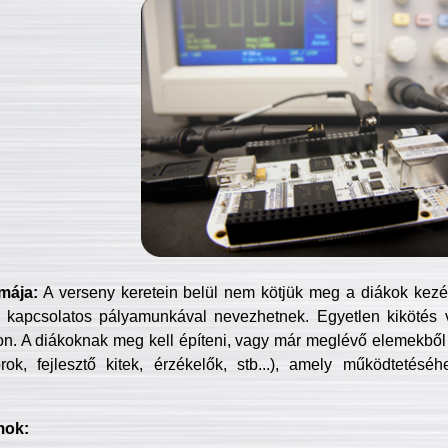
mája:
A verseny keretein belül nem kötjük meg a diákok kezét 
 kapcsolatos pályamunkával nevezhetnek. Egyetlen kikötés 
jon. A diákoknak meg kell építeni, vagy már meglévő elemekből ö
ok, fejlesztő kitek, érzékelők, stb...), amely működtetésé
mok: