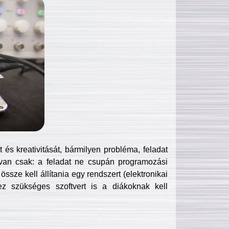
és kreativitását, bármilyen probléma, feladat
van csak: a feladat ne csupán programozási
ssze kell állítania egy rendszert (elektronikai
hez szükséges szoftvert is a diákoknak kell