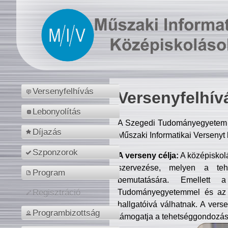
Versenyfelhívás
Versenyfelhív
Lebonyolítás
A Szegedi Tudományegyetem M
Díjazás
Műszaki Informatikai Versenyt
Szponzorok
A verseny célja:
A középiskol
szervezése, melyen a tehe
Program
bemutatására. Emellett 
Tudományegyetemmel és az o
Regisztráció
hallgatóivá válhatnak. A verse
Programbizottság
támogatja a tehetséggondozást