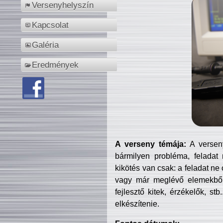
Versenyhelyszín
Kapcsolat
Galéria
Eredmények
A verseny témája:
A verseny
bármilyen probléma, feladat
kikötés van csak: a feladat ne
vagy már meglévő elemekből ö
fejlesztő kitek, érzékelők, st
elkészítenie.