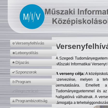
Versenyfelhívás
Versenyfelhív
Lebonyolítás
A Szegedi Tudományegyetem M
Díjazás
Műszaki Informatikai Versenyt
Szponzorok
A verseny célja:
A középiskol
szervezése, melyen a tehe
Program
bemutatására. Emellett 
Tudományegyetemmel és az o
Regisztráció
hallgatóivá válhatnak. A verse
Programbizottság
támogatja a tehetséggondozást