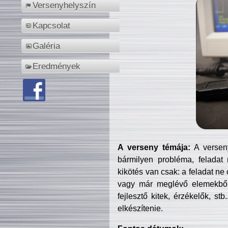
Versenyhelyszín
Kapcsolat
Galéria
Eredmények
A verseny témája:
A verseny
bármilyen probléma, feladat
kikötés van csak: a feladat ne
vagy már meglévő elemekből ö
fejlesztő kitek, érzékelők, st
elkészítenie.